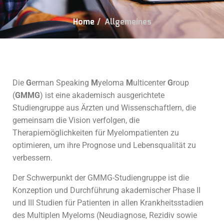
Home
/
Allgemeines
Die
G
erman Speaking
M
yeloma
M
ulticenter
G
roup
(
GMMG
) ist eine akademisch ausgerichtete
Studiengruppe aus Ärzten und Wissenschaftlern, die
gemeinsam die Vision verfolgen, die
Therapiemöglichkeiten für Myelompatienten zu
optimieren, um ihre Prognose und Lebensqualität zu
verbessern.
Der Schwerpunkt der GMMG-Studiengruppe ist die
Konzeption und Durchführung akademischer Phase II
und III Studien für Patienten in allen Krankheitsstadien
des Multiplen Myeloms (Neudiagnose, Rezidiv sowie