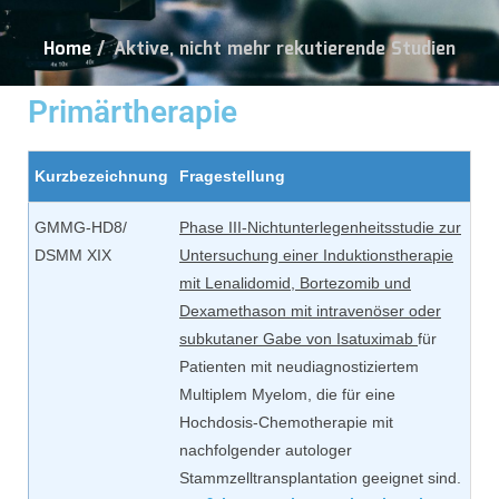
Home
/
Aktive, nicht mehr rekutierende Studien
Primärtherapie
Kurzbezeichnung
Fragestellung
GMMG-HD8/
Phase III-Nichtunterlegenheitsstudie zur
DSMM XIX
Untersuchung einer Induktionstherapie
mit Lenalidomid, Bortezomib und
Dexamethason mit intravenöser oder
subkutaner Gabe von Isatuximab
für
Patienten mit neudiagnostiziertem
Multiplem Myelom, die für eine
Hochdosis-Chemotherapie mit
nachfolgender autologer
Stammzelltransplantation geeignet sind.