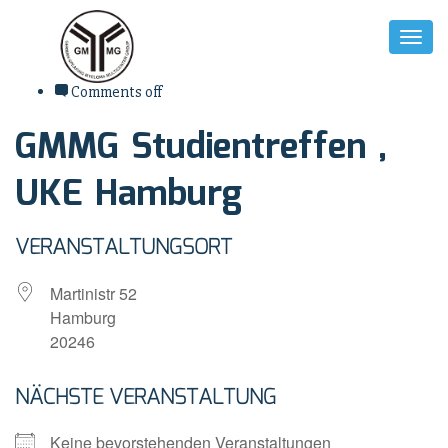
Toggl
Naviga
8. Januar 2025
Comments off
GMMG Studientreffen ,
UKE Hamburg
VERANSTALTUNGSORT
Martinistr 52
Hamburg
20246
NÄCHSTE VERANSTALTUNG
Keine bevorstehenden Veranstaltungen